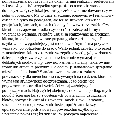
pomieszczenia, potrzeba mycia okien, termin realizacji, preferowany
zakres usługi. W przypadku sprzątania po remoncie warto
doprecyzować, czy lokal jest pusty, częściowo umeblowany czy w
pełni wyposażony. Ma to duże znaczenie, ponieważ pył remontowy
osiada nie tylko na podłogach, ale też na listwach, drzwiach,
grzejnikach, lampach, ramach okiennych i wewnątrz szafek. Czy
klient musi zapewnić środki czystości? To zależy od firmy i
wybranego wariantu. Niektóre usługi są realizowane na środkach
klienta, inne obejmują własne preparaty, akcesoria i sprzęt. Dla
użytkownika wygodniejszy jest model, w którym firma przywozi
wszystko, co potrzebne do pracy. Warto jednak zapytać o to przed
zamówieniem. Ma to znaczenie szczególnie wtedy, gdy w domu są
dzieci, alergicy, zwierzęta albo powierzchnie wymagające
delikatnych środków, np. drewno, kamień naturalny, lakierowane
fronty lub armatura premium. Co obejmuje standardowe sprzątanie
mieszkania lub domu? Standardowe sprzątanie to zakres
przeznaczony dla nieruchomości używanych na co dzień, które nie
wymagają gruntownego doczyszczania. Jego celem jest
przywrócenie porządku i świeżości w najważniejszych
pomieszczeniach. Najczęściej obejmuje: odkurzanie podłóg, mycie
podłóg, ścieranie kurzu z dostępnych powierzchni, czyszczenie
blatów, sprzątanie kuchni z zewnątrz, mycie zlewu i armatury,
sprzątanie łazienki, czyszczenie luster, opróżnianie koszy,
uporządkowanie podstawowych powierzchni użytkowych.
Sprzątanie pokoi i części dziennej W pokojach największe