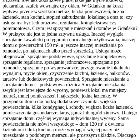
a czasem również dodatkowe prace, takie jak mycie lodówki,
piekarnika, szafek wewnątrz czy okien. W Gdańsku na koszt
wpływa przede wszystkim metraż, liczba pomieszczeń, liczba
łazienek, stan kuchni, stopień zabrudzenia, lokalizacja oraz to, czy
usługa ma być jednorazowa, regularna, kompleksowa czy
poremontowa. Czym jest sprzątanie mieszkań i domów w Gdańsku?
W praktyce nie jest to jedna sztywna usługa. Inaczej wygląda
sprzątanie kawalerki po tygodniu normalnego użytkowania, inaczej
domu o powierzchni 150 m², a jeszcze inaczej mieszkania po
remoncie, po najemcach albo przed sprzedażą. Usługa może
obejmować: sprzątanie podstawowe, sprzątanie kompleksowe,
sprzątanie regularne, sprzątanie jednorazowe, sprzątanie po
remoncie, sprzątanie po wyprowadzce, przygotowanie lokalu do
wynajmu, mycie okien, czyszczenie kuchni, łazienek, balkonów,
tarasów lub dodatkowych powierzchni. Sprzątanie mieszkania a
sprzątanie domu – podstawowa różnica Sprzątanie mieszkania
zwykle jest łatwiejsze do wyceny, ponieważ lokal ma mniejszy
metraż, mniej pomieszczeń i najczęściej jedną łazienkę. W
przypadku domu dochodzą dodatkowe czynniki: większa
powierzchnia, kilka kondygnacji, schody, większa liczba łazienek,
pomieszczenia gospodarcze, taras, garaż lub ogród zimowy. Dlatego
sprzątanie domu częściej wymaga indywidualnej wyceny. Sama
powierzchnia nie mówi wszystkiego – dom 120 m² z dwiema
łazienkami i dużą kuchnią może wymagać więcej pracy niż
mieszkanie o podobnym metrażu, ale prostszym układzie. Dlaczego