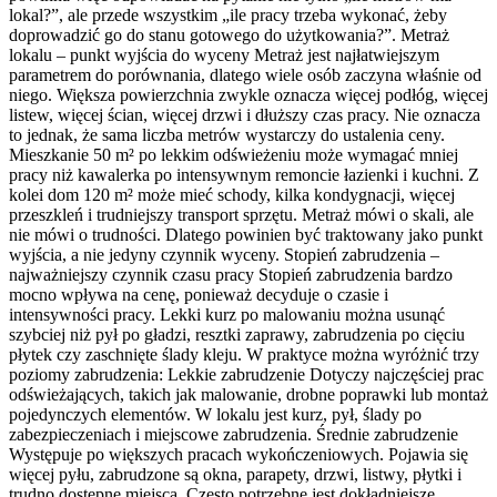
lokal?”, ale przede wszystkim „ile pracy trzeba wykonać, żeby
doprowadzić go do stanu gotowego do użytkowania?”. Metraż
lokalu – punkt wyjścia do wyceny Metraż jest najłatwiejszym
parametrem do porównania, dlatego wiele osób zaczyna właśnie od
niego. Większa powierzchnia zwykle oznacza więcej podłóg, więcej
listew, więcej ścian, więcej drzwi i dłuższy czas pracy. Nie oznacza
to jednak, że sama liczba metrów wystarczy do ustalenia ceny.
Mieszkanie 50 m² po lekkim odświeżeniu może wymagać mniej
pracy niż kawalerka po intensywnym remoncie łazienki i kuchni. Z
kolei dom 120 m² może mieć schody, kilka kondygnacji, więcej
przeszkleń i trudniejszy transport sprzętu. Metraż mówi o skali, ale
nie mówi o trudności. Dlatego powinien być traktowany jako punkt
wyjścia, a nie jedyny czynnik wyceny. Stopień zabrudzenia –
najważniejszy czynnik czasu pracy Stopień zabrudzenia bardzo
mocno wpływa na cenę, ponieważ decyduje o czasie i
intensywności pracy. Lekki kurz po malowaniu można usunąć
szybciej niż pył po gładzi, resztki zaprawy, zabrudzenia po cięciu
płytek czy zaschnięte ślady kleju. W praktyce można wyróżnić trzy
poziomy zabrudzenia: Lekkie zabrudzenie Dotyczy najczęściej prac
odświeżających, takich jak malowanie, drobne poprawki lub montaż
pojedynczych elementów. W lokalu jest kurz, pył, ślady po
zabezpieczeniach i miejscowe zabrudzenia. Średnie zabrudzenie
Występuje po większych pracach wykończeniowych. Pojawia się
więcej pyłu, zabrudzone są okna, parapety, drzwi, listwy, płytki i
trudno dostępne miejsca. Często potrzebne jest dokładniejsze