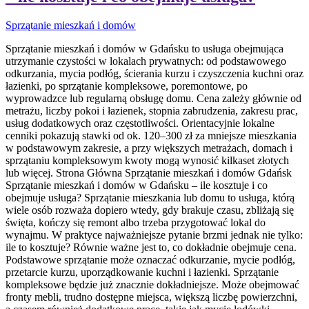
Sprzątanie mieszkań i domów
Sprzątanie mieszkań i domów w Gdańsku to usługa obejmująca
utrzymanie czystości w lokalach prywatnych: od podstawowego
odkurzania, mycia podłóg, ścierania kurzu i czyszczenia kuchni oraz
łazienki, po sprzątanie kompleksowe, poremontowe, po
wyprowadzce lub regularną obsługę domu. Cena zależy głównie od
metrażu, liczby pokoi i łazienek, stopnia zabrudzenia, zakresu prac,
usług dodatkowych oraz częstotliwości. Orientacyjnie lokalne
cenniki pokazują stawki od ok. 120–300 zł za mniejsze mieszkania
w podstawowym zakresie, a przy większych metrażach, domach i
sprzątaniu kompleksowym kwoty mogą wynosić kilkaset złotych
lub więcej. Strona Główna Sprzątanie mieszkań i domów Gdańsk
Sprzątanie mieszkań i domów w Gdańsku – ile kosztuje i co
obejmuje usługa? Sprzątanie mieszkania lub domu to usługa, którą
wiele osób rozważa dopiero wtedy, gdy brakuje czasu, zbliżają się
święta, kończy się remont albo trzeba przygotować lokal do
wynajmu. W praktyce najważniejsze pytanie brzmi jednak nie tylko:
ile to kosztuje? Równie ważne jest to, co dokładnie obejmuje cena.
Podstawowe sprzątanie może oznaczać odkurzanie, mycie podłóg,
przetarcie kurzu, uporządkowanie kuchni i łazienki. Sprzątanie
kompleksowe będzie już znacznie dokładniejsze. Może obejmować
fronty mebli, trudno dostępne miejsca, większą liczbę powierzchni,