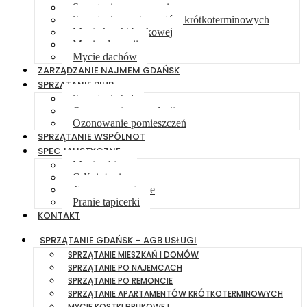
Sprzątanie po remoncie
Sprzątanie apartamentów krótkoterminowych
Mycie kostki brukowej
Mycie elewacji
Mycie dachów
ZARZĄDZANIE NAJMEM GDAŃSK
SPRZĄTANIE BIUR
Sprzątanie hal
Ozonowanie wentylacji
Ozonowanie pomieszczeń
SPRZĄTANIE WSPÓLNOT
SPECJALISTYCZNE
Mycie okien
Odśnieżanie
Tereny zewnętrzne
Pranie tapicerki
KONTAKT
SPRZĄTANIE GDAŃSK – AGB USŁUGI
SPRZĄTANIE MIESZKAŃ I DOMÓW
SPRZĄTANIE PO NAJEMCACH
SPRZĄTANIE PO REMONCIE
SPRZĄTANIE APARTAMENTÓW KRÓTKOTERMINOWYCH
MYCIE KOSTKI BRUKOWEJ