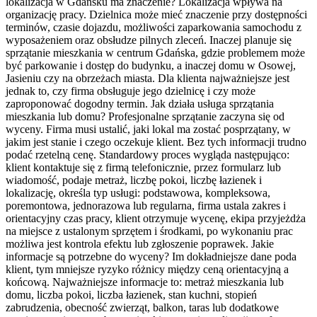
lokalizacja w Gdańsku ma znaczenie? Lokalizacja wpływa na
organizację pracy. Dzielnica może mieć znaczenie przy dostępności
terminów, czasie dojazdu, możliwości zaparkowania samochodu z
wyposażeniem oraz obsłudze pilnych zleceń. Inaczej planuje się
sprzątanie mieszkania w centrum Gdańska, gdzie problemem może
być parkowanie i dostęp do budynku, a inaczej domu w Osowej,
Jasieniu czy na obrzeżach miasta. Dla klienta najważniejsze jest
jednak to, czy firma obsługuje jego dzielnicę i czy może
zaproponować dogodny termin. Jak działa usługa sprzątania
mieszkania lub domu? Profesjonalne sprzątanie zaczyna się od
wyceny. Firma musi ustalić, jaki lokal ma zostać posprzątany, w
jakim jest stanie i czego oczekuje klient. Bez tych informacji trudno
podać rzetelną cenę. Standardowy proces wygląda następująco:
klient kontaktuje się z firmą telefonicznie, przez formularz lub
wiadomość, podaje metraż, liczbę pokoi, liczbę łazienek i
lokalizację, określa typ usługi: podstawowa, kompleksowa,
poremontowa, jednorazowa lub regularna, firma ustala zakres i
orientacyjny czas pracy, klient otrzymuje wycenę, ekipa przyjeżdża
na miejsce z ustalonym sprzętem i środkami, po wykonaniu prac
możliwa jest kontrola efektu lub zgłoszenie poprawek. Jakie
informacje są potrzebne do wyceny? Im dokładniejsze dane poda
klient, tym mniejsze ryzyko różnicy między ceną orientacyjną a
końcową. Najważniejsze informacje to: metraż mieszkania lub
domu, liczba pokoi, liczba łazienek, stan kuchni, stopień
zabrudzenia, obecność zwierząt, balkon, taras lub dodatkowe