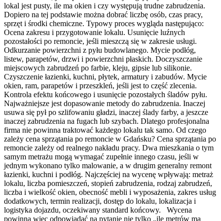
lokal jest pusty, ile ma okien i czy występują trudne zabrudzenia.
Dopiero na tej podstawie można dobrać liczbę osób, czas pracy,
sprzęt i środki chemiczne. Typowy proces wygląda następująco:
Ocena zakresu i przygotowanie lokalu. Usunięcie luźnych
pozostałości po remoncie, jeśli mieszczą się w zakresie usługi.
Odkurzanie powierzchni z pyłu budowlanego. Mycie podłóg,
listew, parapetów, drzwi i powierzchni płaskich. Doczyszczanie
miejscowych zabrudzeń po farbie, kleju, gipsie lub silikonie.
Czyszczenie łazienki, kuchni, płytek, armatury i zabudów. Mycie
okien, ram, parapetów i przeszkleń, jeśli jest to część zlecenia.
Kontrola efektu końcowego i usunięcie pozostałych śladów pyłu.
Najważniejsze jest dopasowanie metody do zabrudzenia. Inaczej
usuwa się pył po szlifowaniu gładzi, inaczej ślady farby, a jeszcze
inaczej zabrudzenia na fugach lub szybach. Dlatego profesjonalna
firma nie powinna traktować każdego lokalu tak samo. Od czego
zależy cena sprzątania po remoncie w Gdańsku? Cena sprzątania po
remoncie zależy od realnego nakładu pracy. Dwa mieszkania o tym
samym metrażu mogą wymagać zupełnie innego czasu, jeśli w
jednym wykonano tylko malowanie, a w drugim generalny remont
łazienki, kuchni i podłóg. Najczęściej na wycenę wpływają: metraż
lokalu, liczba pomieszczeń, stopień zabrudzenia, rodzaj zabrudzeń,
liczba i wielkość okien, obecność mebli i wyposażenia, zakres usług
dodatkowych, termin realizacji, dostęp do lokalu, lokalizacja i
logistyka dojazdu, oczekiwany standard końcowy. Wycena
powinna więc odpowiadać na pytanie nie tylko „ile metrów ma