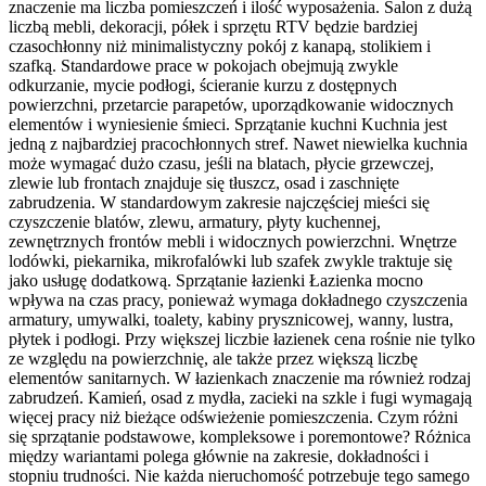
znaczenie ma liczba pomieszczeń i ilość wyposażenia. Salon z dużą
liczbą mebli, dekoracji, półek i sprzętu RTV będzie bardziej
czasochłonny niż minimalistyczny pokój z kanapą, stolikiem i
szafką. Standardowe prace w pokojach obejmują zwykle
odkurzanie, mycie podłogi, ścieranie kurzu z dostępnych
powierzchni, przetarcie parapetów, uporządkowanie widocznych
elementów i wyniesienie śmieci. Sprzątanie kuchni Kuchnia jest
jedną z najbardziej pracochłonnych stref. Nawet niewielka kuchnia
może wymagać dużo czasu, jeśli na blatach, płycie grzewczej,
zlewie lub frontach znajduje się tłuszcz, osad i zaschnięte
zabrudzenia. W standardowym zakresie najczęściej mieści się
czyszczenie blatów, zlewu, armatury, płyty kuchennej,
zewnętrznych frontów mebli i widocznych powierzchni. Wnętrze
lodówki, piekarnika, mikrofalówki lub szafek zwykle traktuje się
jako usługę dodatkową. Sprzątanie łazienki Łazienka mocno
wpływa na czas pracy, ponieważ wymaga dokładnego czyszczenia
armatury, umywalki, toalety, kabiny prysznicowej, wanny, lustra,
płytek i podłogi. Przy większej liczbie łazienek cena rośnie nie tylko
ze względu na powierzchnię, ale także przez większą liczbę
elementów sanitarnych. W łazienkach znaczenie ma również rodzaj
zabrudzeń. Kamień, osad z mydła, zacieki na szkle i fugi wymagają
więcej pracy niż bieżące odświeżenie pomieszczenia. Czym różni
się sprzątanie podstawowe, kompleksowe i poremontowe? Różnica
między wariantami polega głównie na zakresie, dokładności i
stopniu trudności. Nie każda nieruchomość potrzebuje tego samego