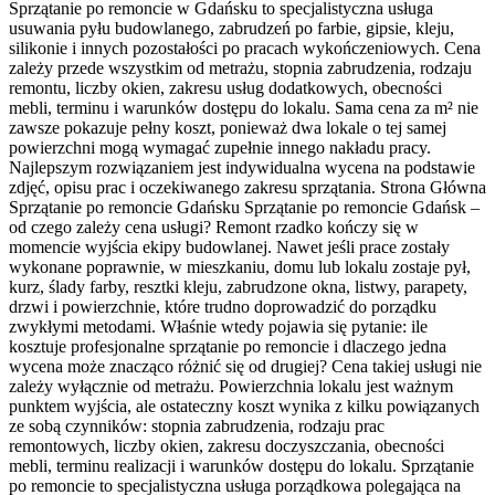
Sprzątanie po remoncie w Gdańsku to specjalistyczna usługa
usuwania pyłu budowlanego, zabrudzeń po farbie, gipsie, kleju,
silikonie i innych pozostałości po pracach wykończeniowych. Cena
zależy przede wszystkim od metrażu, stopnia zabrudzenia, rodzaju
remontu, liczby okien, zakresu usług dodatkowych, obecności
mebli, terminu i warunków dostępu do lokalu. Sama cena za m² nie
zawsze pokazuje pełny koszt, ponieważ dwa lokale o tej samej
powierzchni mogą wymagać zupełnie innego nakładu pracy.
Najlepszym rozwiązaniem jest indywidualna wycena na podstawie
zdjęć, opisu prac i oczekiwanego zakresu sprzątania. Strona Główna
Sprzątanie po remoncie Gdańsku Sprzątanie po remoncie Gdańsk –
od czego zależy cena usługi? Remont rzadko kończy się w
momencie wyjścia ekipy budowlanej. Nawet jeśli prace zostały
wykonane poprawnie, w mieszkaniu, domu lub lokalu zostaje pył,
kurz, ślady farby, resztki kleju, zabrudzone okna, listwy, parapety,
drzwi i powierzchnie, które trudno doprowadzić do porządku
zwykłymi metodami. Właśnie wtedy pojawia się pytanie: ile
kosztuje profesjonalne sprzątanie po remoncie i dlaczego jedna
wycena może znacząco różnić się od drugiej? Cena takiej usługi nie
zależy wyłącznie od metrażu. Powierzchnia lokalu jest ważnym
punktem wyjścia, ale ostateczny koszt wynika z kilku powiązanych
ze sobą czynników: stopnia zabrudzenia, rodzaju prac
remontowych, liczby okien, zakresu doczyszczania, obecności
mebli, terminu realizacji i warunków dostępu do lokalu. Sprzątanie
po remoncie to specjalistyczna usługa porządkowa polegająca na