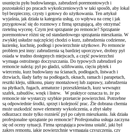
usunięciu pyłu budowlanego, zabrudzeń poremontowych i
pozostałości po pracach wykończeniowych w taki sposób, aby lokal
był bezpieczny, czysty i gotowy do użytkowania. Ten artykuł
wyjaśnia, jak działa ta kategoria usług, co wpływa na cenę i jak
przygotować się do rozmowy z firmą sprzątającą, aby otrzymać
rzetelną wycenę. Czym jest sprzątanie po remoncie? Sprzątanie
poremontowe różni się od standardowego sprzątania mieszkania. W
zwykłej usłudze najczęściej chodzi o kurz, zabrudzenia codzienne,
łazienkę, kuchnię, podłogi i powierzchnie użytkowe. Po remoncie
problem jest inny: zabrudzenia są bardziej uporczywe, drobny pył
osiada w trudno dostępnych miejscach, a część powierzchni
wymaga ostrożnego doczyszczania. Do typowych zabrudzeń po
remoncie należą: pył po gładzi, szlifowaniu, cięciu płytek i
wierceniu, kurz budowlany na ścianach, podłogach, listwach i
drzwiach, ślady farby na podłogach, oknach, ramach i parapetach,
resztki kleju, silikonu, piany montażowej lub zaprawy, zabrudzenia
na płytkach, fugach, armaturze i przeszkleniach, kurz wewnątrz
szafek, zabudów, wnęk i listew. W praktyce oznacza to, że po
remoncie nie wystarczy szybkie przetarcie powierzchni. Potrzebne
są odpowiednie środki, sprzęt i kolejność prac. Źle dobrana chemia
może uszkodzić nowe elementy wykończenia, a zbyt słaby
odkurzacz może tylko roznieść pył po całym mieszkaniu. Jak działa
profesjonalne sprzątanie po remoncie? Profesjonalna usługa zaczyna
się od oceny sytuacji. Firma sprzątająca powinna ustalić, jaki był
zakres remontu, jakie powierzchnie wymagają czyszczenia, czy