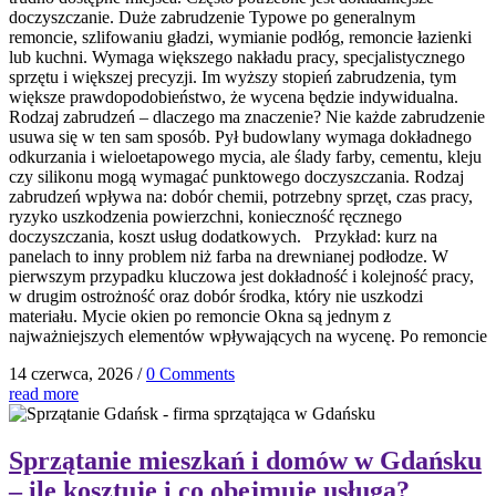
doczyszczanie. Duże zabrudzenie Typowe po generalnym
remoncie, szlifowaniu gładzi, wymianie podłóg, remoncie łazienki
lub kuchni. Wymaga większego nakładu pracy, specjalistycznego
sprzętu i większej precyzji. Im wyższy stopień zabrudzenia, tym
większe prawdopodobieństwo, że wycena będzie indywidualna.
Rodzaj zabrudzeń – dlaczego ma znaczenie? Nie każde zabrudzenie
usuwa się w ten sam sposób. Pył budowlany wymaga dokładnego
odkurzania i wieloetapowego mycia, ale ślady farby, cementu, kleju
czy silikonu mogą wymagać punktowego doczyszczania. Rodzaj
zabrudzeń wpływa na: dobór chemii, potrzebny sprzęt, czas pracy,
ryzyko uszkodzenia powierzchni, konieczność ręcznego
doczyszczania, koszt usług dodatkowych. Przykład: kurz na
panelach to inny problem niż farba na drewnianej podłodze. W
pierwszym przypadku kluczowa jest dokładność i kolejność pracy,
w drugim ostrożność oraz dobór środka, który nie uszkodzi
materiału. Mycie okien po remoncie Okna są jednym z
najważniejszych elementów wpływających na wycenę. Po remoncie
14 czerwca, 2026
/
0 Comments
read more
Sprzątanie mieszkań i domów w Gdańsku
– ile kosztuje i co obejmuje usługa?