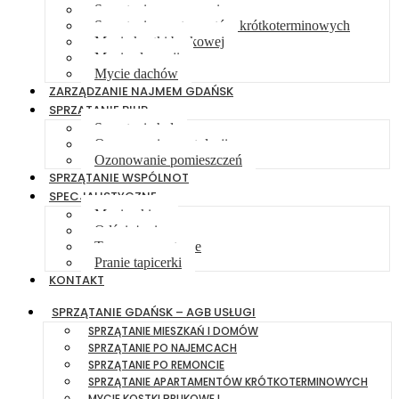
Sprzątanie po remoncie
Sprzątanie apartamentów krótkoterminowych
Mycie kostki brukowej
Mycie elewacji
Mycie dachów
ZARZĄDZANIE NAJMEM GDAŃSK
SPRZĄTANIE BIUR
Sprzątanie hal
Ozonowanie wentylacji
Ozonowanie pomieszczeń
SPRZĄTANIE WSPÓLNOT
SPECJALISTYCZNE
Mycie okien
Odśnieżanie
Tereny zewnętrzne
Pranie tapicerki
KONTAKT
SPRZĄTANIE GDAŃSK – AGB USŁUGI
SPRZĄTANIE MIESZKAŃ I DOMÓW
SPRZĄTANIE PO NAJEMCACH
SPRZĄTANIE PO REMONCIE
SPRZĄTANIE APARTAMENTÓW KRÓTKOTERMINOWYCH
MYCIE KOSTKI BRUKOWEJ