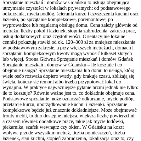
Sprzątanie mieszkań i domów w Gdańsku to usługa obejmująca
utrzymanie czystości w lokalach prywatnych: od podstawowego
odkurzania, mycia podłóg, ścierania kurzu i czyszczenia kuchni oraz
łazienki, po sprzątanie kompleksowe, poremontowe, po
wyprowadzce lub regularną obsługę domu. Cena zależy głównie od
metrażu, liczby pokoi i łazienek, stopnia zabrudzenia, zakresu prac,
usług dodatkowych oraz częstotliwości. Orientacyjnie lokalne
cenniki pokazują stawki od ok. 120–300 zł za mniejsze mieszkania
w podstawowym zakresie, a przy większych metrażach, domach i
sprzątaniu kompleksowym kwoty mogą wynosić kilkaset złotych
lub więcej. Strona Główna Sprzątanie mieszkań i domów Gdańsk
Sprzątanie mieszkań i domów w Gdańsku – ile kosztuje i co
obejmuje usługa? Sprzątanie mieszkania lub domu to usługa, którą
wiele osób rozważa dopiero wtedy, gdy brakuje czasu, zbliżają się
święta, kończy się remont albo trzeba przygotować lokal do
wynajmu. W praktyce najważniejsze pytanie brzmi jednak nie tylko:
ile to kosztuje? Równie ważne jest to, co dokładnie obejmuje cena.
Podstawowe sprzątanie może oznaczać odkurzanie, mycie podłóg,
przetarcie kurzu, uporządkowanie kuchni i łazienki. Sprzątanie
kompleksowe będzie już znacznie dokładniejsze. Może obejmować
fronty mebli, trudno dostępne miejsca, większą liczbę powierzchni,
a czasem również dodatkowe prace, takie jak mycie lodówki,
piekarnika, szafek wewnątrz czy okien. W Gdańsku na koszt
wpływa przede wszystkim metraż, liczba pomieszczeń, liczba
łazienek, stan kuchni, stopień zabrudzenia, lokalizacja oraz to, czy