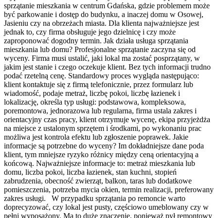
sprzątanie mieszkania w centrum Gdańska, gdzie problemem może
być parkowanie i dostęp do budynku, a inaczej domu w Osowej,
Jasieniu czy na obrzeżach miasta. Dla klienta najważniejsze jest
jednak to, czy firma obsługuje jego dzielnicę i czy może
zaproponować dogodny termin. Jak działa usługa sprzątania
mieszkania lub domu? Profesjonalne sprzątanie zaczyna się od
wyceny. Firma musi ustalić, jaki lokal ma zostać posprzątany, w
jakim jest stanie i czego oczekuje klient. Bez tych informacji trudno
podać rzetelną cenę. Standardowy proces wygląda następująco:
klient kontaktuje się z firmą telefonicznie, przez formularz lub
wiadomość, podaje metraż, liczbę pokoi, liczbę łazienek i
lokalizację, określa typ usługi: podstawowa, kompleksowa,
poremontowa, jednorazowa lub regularna, firma ustala zakres i
orientacyjny czas pracy, klient otrzymuje wycenę, ekipa przyjeżdża
na miejsce z ustalonym sprzętem i środkami, po wykonaniu prac
możliwa jest kontrola efektu lub zgłoszenie poprawek. Jakie
informacje są potrzebne do wyceny? Im dokładniejsze dane poda
klient, tym mniejsze ryzyko różnicy między ceną orientacyjną a
końcową. Najważniejsze informacje to: metraż mieszkania lub
domu, liczba pokoi, liczba łazienek, stan kuchni, stopień
zabrudzenia, obecność zwierząt, balkon, taras lub dodatkowe
pomieszczenia, potrzeba mycia okien, termin realizacji, preferowany
zakres usługi. W przypadku sprzątania po remoncie warto
doprecyzować, czy lokal jest pusty, częściowo umeblowany czy w
pełni wyposażony. Ma to duże znaczenie, ponieważ pył remontowy