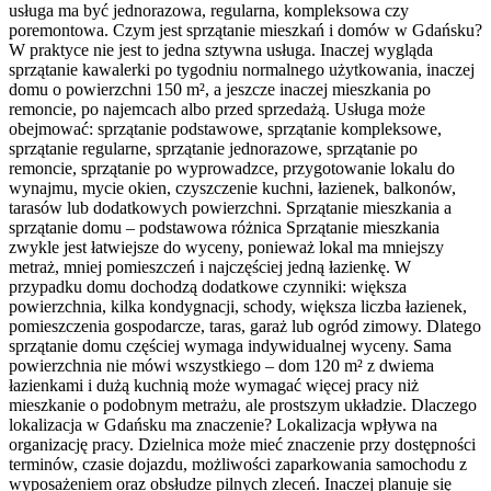
usługa ma być jednorazowa, regularna, kompleksowa czy
poremontowa. Czym jest sprzątanie mieszkań i domów w Gdańsku?
W praktyce nie jest to jedna sztywna usługa. Inaczej wygląda
sprzątanie kawalerki po tygodniu normalnego użytkowania, inaczej
domu o powierzchni 150 m², a jeszcze inaczej mieszkania po
remoncie, po najemcach albo przed sprzedażą. Usługa może
obejmować: sprzątanie podstawowe, sprzątanie kompleksowe,
sprzątanie regularne, sprzątanie jednorazowe, sprzątanie po
remoncie, sprzątanie po wyprowadzce, przygotowanie lokalu do
wynajmu, mycie okien, czyszczenie kuchni, łazienek, balkonów,
tarasów lub dodatkowych powierzchni. Sprzątanie mieszkania a
sprzątanie domu – podstawowa różnica Sprzątanie mieszkania
zwykle jest łatwiejsze do wyceny, ponieważ lokal ma mniejszy
metraż, mniej pomieszczeń i najczęściej jedną łazienkę. W
przypadku domu dochodzą dodatkowe czynniki: większa
powierzchnia, kilka kondygnacji, schody, większa liczba łazienek,
pomieszczenia gospodarcze, taras, garaż lub ogród zimowy. Dlatego
sprzątanie domu częściej wymaga indywidualnej wyceny. Sama
powierzchnia nie mówi wszystkiego – dom 120 m² z dwiema
łazienkami i dużą kuchnią może wymagać więcej pracy niż
mieszkanie o podobnym metrażu, ale prostszym układzie. Dlaczego
lokalizacja w Gdańsku ma znaczenie? Lokalizacja wpływa na
organizację pracy. Dzielnica może mieć znaczenie przy dostępności
terminów, czasie dojazdu, możliwości zaparkowania samochodu z
wyposażeniem oraz obsłudze pilnych zleceń. Inaczej planuje się