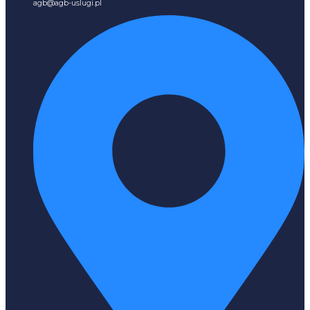
agb@agb-uslugi.pl