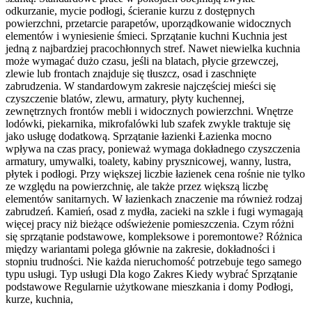
odkurzanie, mycie podłogi, ścieranie kurzu z dostępnych
powierzchni, przetarcie parapetów, uporządkowanie widocznych
elementów i wyniesienie śmieci. Sprzątanie kuchni Kuchnia jest
jedną z najbardziej pracochłonnych stref. Nawet niewielka kuchnia
może wymagać dużo czasu, jeśli na blatach, płycie grzewczej,
zlewie lub frontach znajduje się tłuszcz, osad i zaschnięte
zabrudzenia. W standardowym zakresie najczęściej mieści się
czyszczenie blatów, zlewu, armatury, płyty kuchennej,
zewnętrznych frontów mebli i widocznych powierzchni. Wnętrze
lodówki, piekarnika, mikrofalówki lub szafek zwykle traktuje się
jako usługę dodatkową. Sprzątanie łazienki Łazienka mocno
wpływa na czas pracy, ponieważ wymaga dokładnego czyszczenia
armatury, umywalki, toalety, kabiny prysznicowej, wanny, lustra,
płytek i podłogi. Przy większej liczbie łazienek cena rośnie nie tylko
ze względu na powierzchnię, ale także przez większą liczbę
elementów sanitarnych. W łazienkach znaczenie ma również rodzaj
zabrudzeń. Kamień, osad z mydła, zacieki na szkle i fugi wymagają
więcej pracy niż bieżące odświeżenie pomieszczenia. Czym różni
się sprzątanie podstawowe, kompleksowe i poremontowe? Różnica
między wariantami polega głównie na zakresie, dokładności i
stopniu trudności. Nie każda nieruchomość potrzebuje tego samego
typu usługi. Typ usługi Dla kogo Zakres Kiedy wybrać Sprzątanie
podstawowe Regularnie użytkowane mieszkania i domy Podłogi,
kurze, kuchnia,