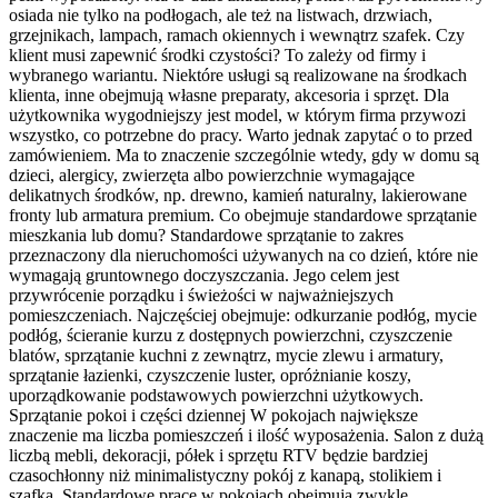
osiada nie tylko na podłogach, ale też na listwach, drzwiach,
grzejnikach, lampach, ramach okiennych i wewnątrz szafek. Czy
klient musi zapewnić środki czystości? To zależy od firmy i
wybranego wariantu. Niektóre usługi są realizowane na środkach
klienta, inne obejmują własne preparaty, akcesoria i sprzęt. Dla
użytkownika wygodniejszy jest model, w którym firma przywozi
wszystko, co potrzebne do pracy. Warto jednak zapytać o to przed
zamówieniem. Ma to znaczenie szczególnie wtedy, gdy w domu są
dzieci, alergicy, zwierzęta albo powierzchnie wymagające
delikatnych środków, np. drewno, kamień naturalny, lakierowane
fronty lub armatura premium. Co obejmuje standardowe sprzątanie
mieszkania lub domu? Standardowe sprzątanie to zakres
przeznaczony dla nieruchomości używanych na co dzień, które nie
wymagają gruntownego doczyszczania. Jego celem jest
przywrócenie porządku i świeżości w najważniejszych
pomieszczeniach. Najczęściej obejmuje: odkurzanie podłóg, mycie
podłóg, ścieranie kurzu z dostępnych powierzchni, czyszczenie
blatów, sprzątanie kuchni z zewnątrz, mycie zlewu i armatury,
sprzątanie łazienki, czyszczenie luster, opróżnianie koszy,
uporządkowanie podstawowych powierzchni użytkowych.
Sprzątanie pokoi i części dziennej W pokojach największe
znaczenie ma liczba pomieszczeń i ilość wyposażenia. Salon z dużą
liczbą mebli, dekoracji, półek i sprzętu RTV będzie bardziej
czasochłonny niż minimalistyczny pokój z kanapą, stolikiem i
szafką. Standardowe prace w pokojach obejmują zwykle